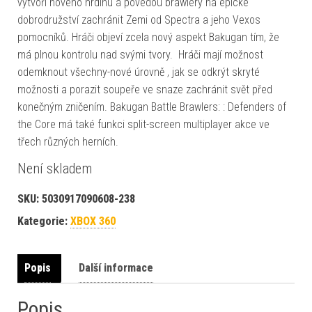
vytvoří nového hrdinu a povedou brawlery na epické
dobrodružství zachránit Zemi od Spectra a jeho Vexos
pomocníků. Hráči objeví zcela nový aspekt Bakugan tím, že
má plnou kontrolu nad svými tvory. Hráči mají možnost
odemknout všechny-nové úrovně , jak se odkrýt skryté
možnosti a porazit soupeře ve snaze zachránit svět před
konečným zničením. Bakugan Battle Brawlers: : Defenders of
the Core má také funkci split-screen multiplayer akce ve
třech různých herních.
Není skladem
SKU:
5030917090608-238
Kategorie:
XBOX 360
Popis
Další informace
Popis