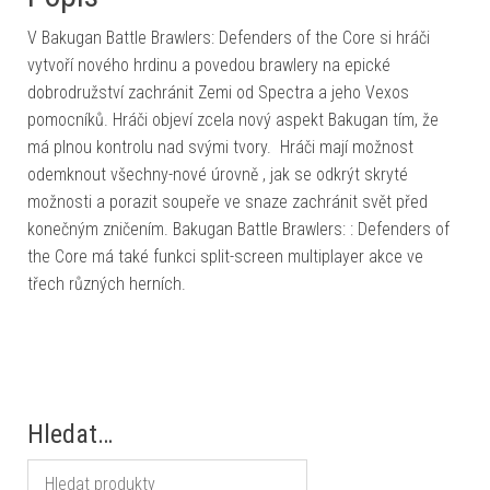
V Bakugan Battle Brawlers: Defenders of the Core si hráči
vytvoří nového hrdinu a povedou brawlery na epické
dobrodružství zachránit Zemi od Spectra a jeho Vexos
pomocníků. Hráči objeví zcela nový aspekt Bakugan tím, že
má plnou kontrolu nad svými tvory. Hráči mají možnost
odemknout všechny-nové úrovně , jak se odkrýt skryté
možnosti a porazit soupeře ve snaze zachránit svět před
konečným zničením. Bakugan Battle Brawlers: : Defenders of
the Core má také funkci split-screen multiplayer akce ve
třech různých herních.
Hledat…