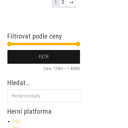
1
2
→
Filtrovat podle ceny
Minimální cena
Maximální cena
FILTR
Cena:
120Kč
—
1.400Kč
Hledat…
Herní platforma
PS3