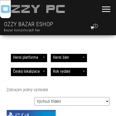
OZZY BAZAR ESHOP
0
Bazar konzolových her
Herní platforma
Herní žánr
Česká lokalizace
Rok vydání
Zobrazen jediný výsledek