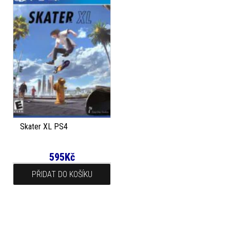
Skater XL PS4
595
Kč
PŘIDAT DO KOŠÍKU