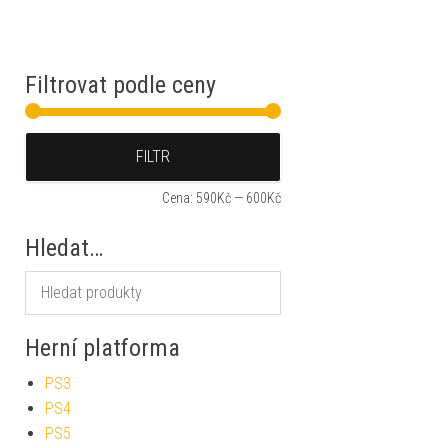
Filtrovat podle ceny
Minimální cena
Maximální cena
FILTR
Cena:
590Kč
—
600Kč
Hledat…
Herní platforma
PS3
PS4
PS5