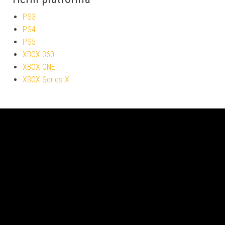
PS3
PS4
PS5
XBOX 360
XBOX ONE
XBOX Series X