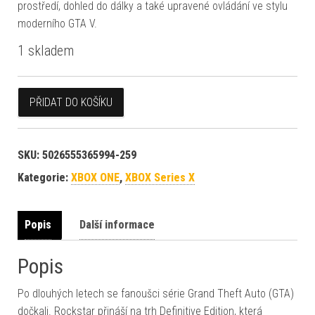
prostředí, dohled do dálky a také upravené ovládání ve stylu
moderního GTA V.
1 skladem
Grand Theft Auto (GTA) The Trilogy XONE / Series X množství
PŘIDAT DO KOŠÍKU
SKU:
5026555365994-259
Kategorie:
XBOX ONE
,
XBOX Series X
Popis
Další informace
Popis
Po dlouhých letech se fanoušci série Grand Theft Auto (GTA)
dočkali. Rockstar přináší na trh Definitive Edition, která