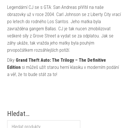
Legendární CJ se s GTA: San Andreas přiřítil na naše
obrazovky už v roce 2004. Carl Johnson se z Liberty City vrací
po letech do rodného Los Santos. Jeho matka byla
zavražděna gangem Ballas. CJ je tak nucen zmobilizovat
veškeré síly z Grove Street a vydat se za odplatou. Jak se
záhy ukáže, tak vražda jeho matky byla pouhým
prvopočátkem rozsáhlejších potíží.
Díky
Grand Theft Auto: The Trilogy – The Definitive
Edition
si můžeš užít starou herní klasiku v moderním podání
a věř, že to bude stát za to!
Hledat…